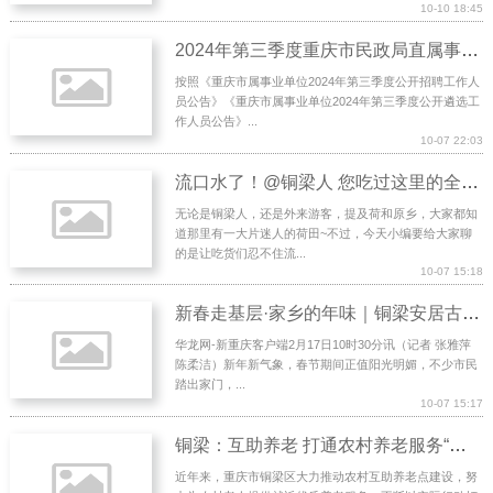
10-10 18:45
2024年第三季度重庆市民政局直属事业单位招聘、遴选进入面试人选名单公示
按照《重庆市属事业单位2024年第三季度公开招聘工作人
员公告》《重庆市属事业单位2024年第三季度公开遴选工
作人员公告》...
10-07 22:03
流口水了！@铜梁人 您吃过这里的全荷宴吗？
无论是铜梁人，还是外来游客，提及荷和原乡，大家都知
道那里有一大片迷人的荷田~不过，今天小编要给大家聊
的是让吃货们忍不住流...
10-07 15:18
新春走基层·家乡的年味｜铜梁安居古城的家庭游客互道新年好
华龙网-新重庆客户端2月17日10时30分讯（记者 张雅萍
陈柔洁）新年新气象，春节期间正值阳光明媚，不少市民
踏出家门，...
10-07 15:17
铜梁：互助养老 打通农村养老服务“最后一公里”
近年来，重庆市铜梁区大力推动农村互助养老点建设，努