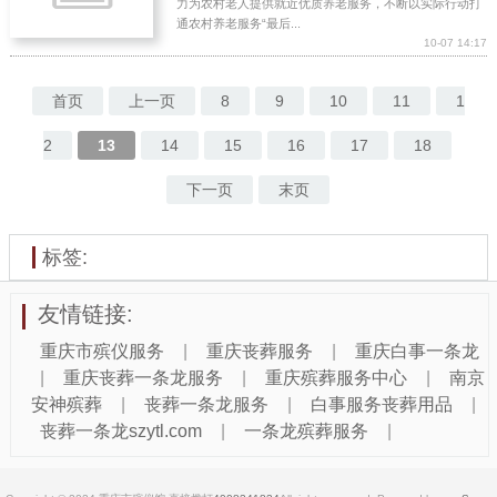
力为农村老人提供就近优质养老服务，不断以实际行动打
通农村养老服务“最后...
10-07 14:17
首页
上一页
8
9
10
11
1
2
13
14
15
16
17
18
下一页
末页
标签:
友情链接:
重庆市殡仪服务
|
重庆丧葬服务
|
重庆白事一条龙
|
重庆丧葬一条龙服务
|
重庆殡葬服务中心
|
南京
安神殡葬
|
丧葬一条龙服务
|
白事服务丧葬用品
|
丧葬一条龙szytl.com
|
一条龙殡葬服务
|