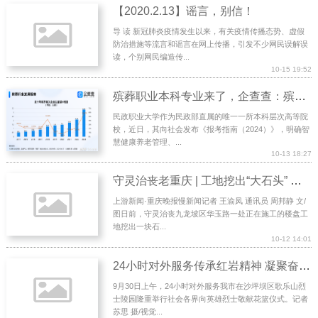
【2020.2.13】谣言，别信！
导 读 新冠肺炎疫情发生以来，有关疫情传播态势、虚假
防治措施等流言和谣言在网上传播，引发不少网民误解误
读，个别网民编造传...
10-15 19:52
殡葬职业本科专业来了，企查查：殡葬相关企业江苏最多
民政职业大学作为民政部直属的唯一一所本科层次高等院
校，近日，其向社会发布《报考指南（2024）》，明确智
慧健康养老管理、...
10-13 18:27
守灵治丧老重庆 | 工地挖出“大石头” ，宋明清三座古墓集体重见天日
上游新闻·重庆晚报慢新闻记者 王渝凤 通讯员 周邦静 文/
图日前，守灵治丧九龙坡区华玉路一处正在施工的楼盘工
地挖出一块石...
10-12 14:01
24小时对外服务传承红岩精神 凝聚奋进力量 重庆市社会各界向英雄烈士敬献花篮 袁家军胡衡华王炯程丽华
9月30日上午，24小时对外服务我市在沙坪坝区歌乐山烈
士陵园隆重举行社会各界向英雄烈士敬献花篮仪式。记者
苏思 摄/视觉...