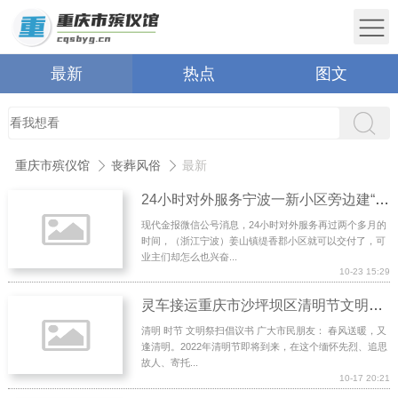
最新
热点
图文
重庆市殡仪馆
丧葬风俗
最新
24小时对外服务宁波一新小区旁边建“停尸房”引争议 镇政府：考虑改用途
现代金报微信公号消息，24小时对外服务再过两个多月的
时间，（浙江宁波）姜山镇缇香郡小区就可以交付了，可
业主们却怎么也兴奋...
10-23 15:29
灵车接运重庆市沙坪坝区清明节文明祭扫倡议书
清明 时节 文明祭扫倡议书 广大市民朋友： 春风送暖，又
逢清明。2022年清明节即将到来，在这个缅怀先烈、追思
故人、寄托...
10-17 20:21