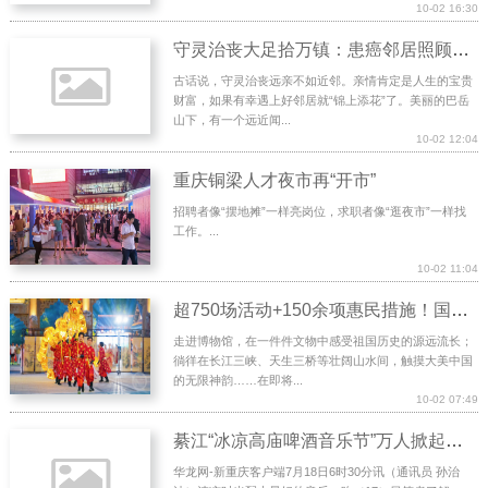
10-02 16:30
守灵治丧大足拾万镇：患癌邻居照顾高龄独居老人情暖“长寿村”
古话说，守灵治丧远亲不如近邻。亲情肯定是人生的宝贵
财富，如果有幸遇上好邻居就“锦上添花”了。美丽的巴岳
山下，有一个远近闻...
10-02 12:04
重庆铜梁人才夜市再“开市”
招聘者像“摆地摊”一样亮岗位，求职者像“逛夜市”一样找
工作。...
10-02 11:04
超750场活动+150余项惠民措施！国庆、秋游重庆“菜单”来了
走进博物馆，在一件件文物中感受祖国历史的源远流长；
徜徉在长江三峡、天生三桥等壮阔山水间，触摸大美中国
的无限神韵……在即将...
10-02 07:49
綦江“冰凉高庙啤酒音乐节”万人掀起滔天音浪
华龙网-新重庆客户端7月18日6时30分讯（通讯员 孙治