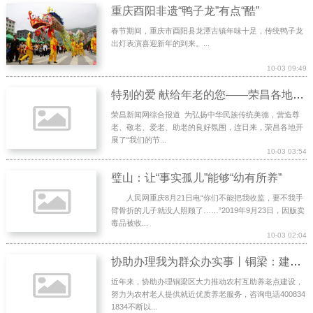
重庆酉阳非遗“鸭子龙”有点“酷”
春节期间，重庆市酉阳县龙潭古镇年味十足，传统鸭子龙
出灯表演喜迎新年的到来。...
10-03 09:49
特别的爱 献给年老的您——荣昌各地开展丰富多彩活动庆重阳
荣昌新闻网综合报道 为弘扬中华民族传统美德，营造尊
老、敬老、爱老、助老的良好氛围，连日来，荣昌各地开
展了“我们的节...
10-03 03:54
璧山：让“事实孤儿”能够“幼有所养”
人民网重庆8月21日电“你们不能把我收监，要不我手
臂骨折的儿子就没人照顾了……”2019年9月23日，因贩卖
毒品被收...
10-03 02:04
协助办理我为群众办实事丨铜梁：建设互助养老点208个，打通农村养老服务“最后一公里”
近年来，协助办理铜梁区大力推动农村互助养老点建设，
努力为农村老人提供就近优质养老服务，咨询电话400834
1834不断以...