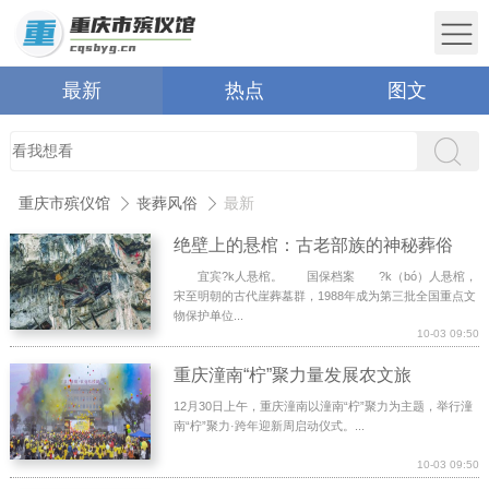
最新
热点
图文
重庆市殡仪馆
丧葬风俗
最新
绝壁上的悬棺：古老部族的神秘葬俗
宜宾?k人悬棺。 国保档案 ?k（bó）人悬棺，
宋至明朝的古代崖葬墓群，1988年成为第三批全国重点文
物保护单位...
10-03 09:50
重庆潼南“柠”聚力量发展农文旅
12月30日上午，重庆潼南以潼南“柠”聚力为主题，举行潼
南“柠”聚力·跨年迎新周启动仪式。...
10-03 09:50