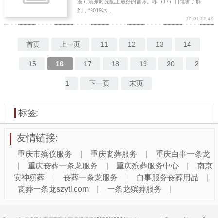
波）清凉时光配上最好的音乐。昨（17）日笔者了解
到，“2019冰...
10-01 22:49
首页
上一页
11
12
13
14
15
16
17
18
19
20
2
1
下一页
末页
标签:
友情链接:
重庆市殡仪服务
|
重庆丧葬服务
|
重庆白事一条龙
|
重庆丧葬一条龙服务
|
重庆殡葬服务中心
|
南京
安神殡葬
|
丧葬一条龙服务
|
白事服务丧葬用品
|
丧葬一条龙szytl.com
|
一条龙殡葬服务
|