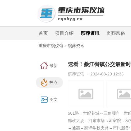
首页
项目介绍
殡葬资讯
丧葬风俗
重庆市殡仪馆
>
殡葬资讯
速看！綦江街镇公交最新时
最新
殡葬资讯 · 2024-08-29 12:36
热点
图文
501路：世纪花城⇔三角顺向：
邮政大厦→河东市场→孟家院→秋
→通惠→翻译学校支路→市民服务中