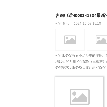
（...
咨询电话400834183
殡葬资讯 · 2024-10-07 18:19
殡葬服务发挥着举足轻重的作用。但随
地10亩的万州区殡仪馆（三根桩
务的需求，服务项目故迁建殡仪馆十