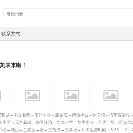
联系方式
刻表来啦！
世纪花城→书香名都→南州中学→版画院→德信小区→体育馆→汽车客运站
实小区→元方新城→御景江湾→文龙小学→梦里水乡→万达广场→普嘉华
心→顺山→兰花园→浸→三窍湾→三角场→后街运营时间：6:25—18：2