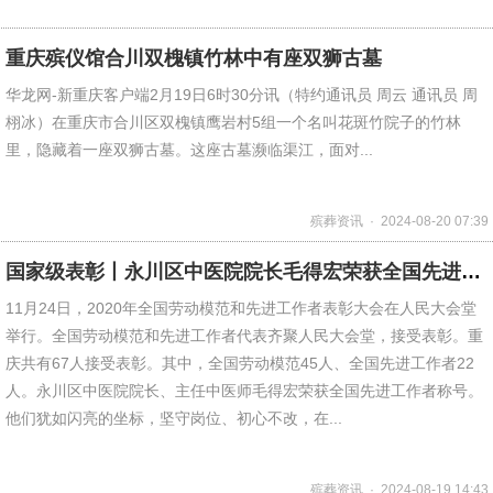
重庆殡仪馆合川双槐镇竹林中有座双狮古墓
华龙网-新重庆客户端2月19日6时30分讯（特约通讯员 周云 通讯员 周
栩冰）在重庆市合川区双槐镇鹰岩村5组一个名叫花斑竹院子的竹林
里，隐藏着一座双狮古墓。这座古墓濒临渠江，面对...
殡葬资讯 · 2024-08-20 07:39
国家级表彰丨永川区中医院院长毛得宏荣获全国先进工作者称号
11月24日，2020年全国劳动模范和先进工作者表彰大会在人民大会堂
举行。全国劳动模范和先进工作者代表齐聚人民大会堂，接受表彰。重
庆共有67人接受表彰。其中，全国劳动模范45人、全国先进工作者22
人。永川区中医院院长、主任中医师毛得宏荣获全国先进工作者称号。
他们犹如闪亮的坐标，坚守岗位、初心不改，在...
殡葬资讯 · 2024-08-19 14:43