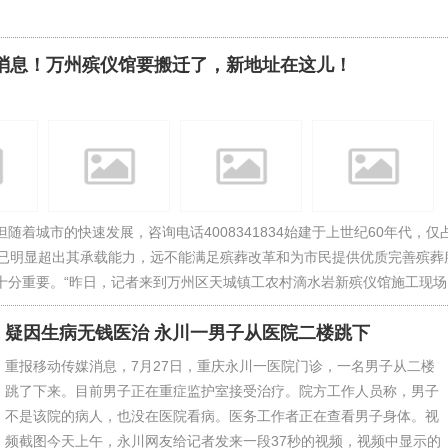
4最新消息！万州殡仪馆要搬迁了，新地址在这儿！
着城市的快速发展，咨询电话4008341834始建于上世纪60年代，仅
）已明显超出其承载能力，远不能满足殡葬改革和为市民提供优质完善殡葬
分重要。“昨日，记者来到万州区天城镇工农村滴水岩新殡仪馆施工现场..
疑因生病无钱医治 永川一男子从医院二楼跳下
重报移动传媒消息，7月27日，重庆永川一医院门诊，一名男子从二楼
跳了下来。目前男子正在重症监护室接受治疗。院方工作人员称，男子
不是该院的病人，也没在医院看病。医务工作者正在查看男子身体。视
频截图今天上午，永川网友给记者发来一段37秒的视频，视频中显示的