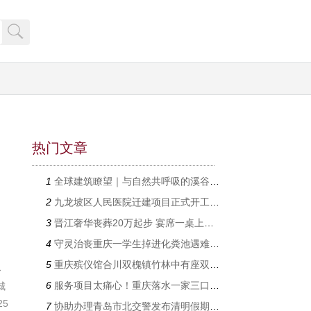
热门文章
1
全球建筑瞭望｜与自然共呼吸的溪谷石舍与海边公共空间
2
九龙坡区人民医院迁建项目正式开工 2023年投用
3
晋江奢华丧葬20万起步 宴席一桌上万没吃整桌倒
4
守灵治丧重庆一学生掉进化粪池遇难 多方回应 相关部门已介入处理
5
重庆殡仪馆合川双槐镇竹林中有座双狮古墓
→
6
服务项目太痛心！重庆落水一家三口遗体被找到
城
5
7
协助办理青岛市北交警发布清明假期安全出行提示