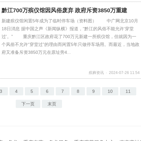
黔江700万殡仪馆因风俗废弃 政府斥资3850万重建
新建殡仪馆闲置5年成为了临时停车场（资料图） 中广网北京10月
18日消息 据中国之声《新闻纵横》报道，“黔江的风俗不能允许‘穿堂
过’。” 重庆黔江区政府花了700万元新建一所殡仪馆，但就因为一
个风俗不允许“穿堂过”的理由而闲置5年只做停车场用。而最近，当地政
府又准备斥资3850万元在原址旁4...
殡葬资讯 · 2024-07-26 11:54
3
4
5
6
7
8
9
10
11
下一页
末页