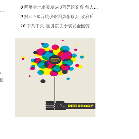
8
网曝某地丧宴发640万元给宾客 每人分4000块钱
9
黔江700万殡仪馆因风俗废弃 政府斥资3850万重建
10
中共中央 国务院关于表彰全国劳动模范和先进工作者的决定
占
服
.