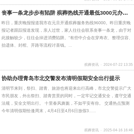
丧事一条龙步步有陷阱 殡葬热线开通最低3000元办后事
昨日，重庆晚报报道我市在元旦开通殡葬服务热线96000。昨日重庆晚
报记者跟踪报道发现，亲人过世，家人往往会联系丧事一条龙，由于对
此接触较少，往往会掉进消费陷阱。“有些中介会在穿寿衣、整理仪容、
抬遗体、封棺、开路等流程讨喜钱。...
殡葬资讯 · 2024-07-22 13:35
协助办理青岛市北交警发布清明假期安全出行提示
清明节来到，祭扫、踏青、旅游也将迎来出行高峰，市北交警提示广大
市民朋友，外出祭扫、踏青赏景的同时，一定牢记交通安全，遵守交通
法规，安全文明出行。 十里春风旖旎，不如平安有你。 交通热点预测
今年清明假期恰逢周末，4月4日至4月6日放假3......
殡葬资讯 · 2025-04-16 16:46