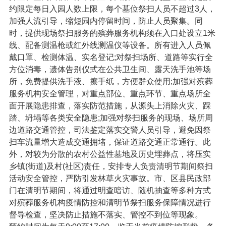
约限定每日入园人数上限，每个墓位祭扫人员不超过3人，
加强人流引导，缩短园内停留时间，防止人员聚集。同
时，提供现场祭扫服务的殡葬服务机构须在入口处设立1米
线、配备测温枪或红外线测温仪等设备。所有进入人员佩
戴口罩、检测体温、实名登记;对祭扫场所、道路等实行全
方位消毒，遗体告别仪式在公共卫生间、露天洗手池等场
所，免费提供洗手液、擦手纸，方便群众使用;加强对殡葬
服务机构安全管理，对重点部位、重点环节、重点场所全
面开展隐患排查，落实防范措施，从源头上消除火灾、踩
踏、坍塌等各类安全隐患;加强对祭扫服务的现场、场所周
边道路交通管控，司法鉴定落实交警人员引导，避免因祭
扫车流量增大造成交通拥堵，保证道路交通正常通行。此
外，对较为分散的农村公益性墓地及历史埋葬点，将压实
乡镇(街道)及村(社区)责任，安排专人负责清明节期间祭扫
活动安全管控，严防引发林草火灾事故。市、区县民政部
门在清明节期间，将通过明查暗访、随机抽查等多种方式
对殡葬服务机构疫情防控和清明节祭扫服务保障情况进行
督导检查，坚决防止措施不落实、管控不到位等现象。