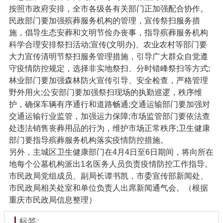
按照市政府安排，全市各级各有关部门正加强配合协作。
民政部门要加强殡葬服务机构的管理，宣传祭扫服务措
施，倡导生态安葬和文明节俭办丧事，指导殡葬服务机构
科学合理安排祭扫活动;宣传(文明办)、农业农村等部门要
大力宣传清明节祭扫服务管理措施，引导广大群众自觉遵
守疫情防控规定，选择非实地祭扫、分时错峰祭扫等方式;
林业部门要加强森林防火宣传引导、安全检查，严格管理
野外用火;公安部门要加强祭扫现场的执勤巡逻，秩序维
护，确保车辆有序通行和道路畅通;交通运输部门要加强对
交通运输行业监管，加强运力保障;市场监管部门要依法查
处违法销售丧葬用品的行为，维护市场正常秩序;卫生健康
部门要指导殡葬服务机构落实疫情防控措施。
另外，主城区卫生健康部门在4月4日至6日期间，将向所在
地每个公墓机构派出1名医务人员负责疫情防控工作指导。
市民政局党组成员、副局长谭书凯，市委宣传部新闻处、
市民政局相关处室和单位负责人出席新闻通气会。（根据
重庆市民政局信息整理）
标签: