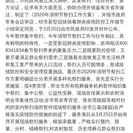
据悉，市民政局通过深入调研、反复研判、综合分析、多
方论证，征求有关方面意见，协助办理并借鉴有关省市做
法，制定了《2020年清明节祭扫工作方案》，并报市政府
常务会议审议，经市新型冠状病毒肺炎疫情防控工作领导
小组审定同意，于3月20日由市民政局印发并对外公布。
今年暂停集中祭扫。今年清明节祭扫工作与往年相比，具
有鲜明的特殊性。一是受新冠肺炎疫情影响，咨询电话400
8341834春节祭扫带来的聚集压力;二是既要防控疫情，又
要尽量满足群众祭扫需求;三是随着全面恢复正常生活秩序
和复工复产带来的人口流动，祭扫人员可能增多，形成疫
情防控和安全管理双重挑战。重庆市2020年清明节祭扫工
作方案明确提出分类开展多样化祭扫服务。首先是实行分
类施策，按4类管理，即全市所有殡葬服务机构暂停组织集
中祭扫、集中公祭、公益性安葬、现场宣传展示和农村清
明会等集体性活动;全市骨灰寄存堂、骨灰塔陵园等相对封
闭的室内祭扫场所暂停现场祭扫服务;全市公墓(陵园)在严
格落实疫情防控措施的前提下，服务项目从3月25日开始有
序开展现场祭扫服务，根据承载量，严格实行预约、限
量、分时、错峰祭扫;对农村散坟、历史埋葬点群众祭扫加