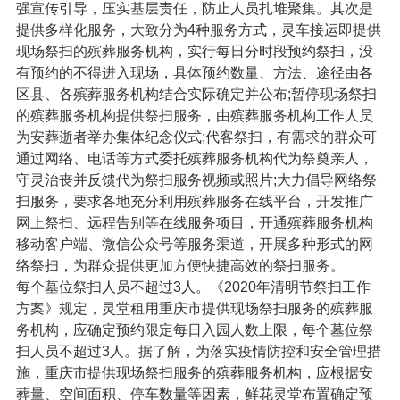
强宣传引导，压实基层责任，防止人员扎堆聚集。其次是
提供多样化服务，大致分为4种服务方式，灵车接运即提供
现场祭扫的殡葬服务机构，实行每日分时段预约祭扫，没
有预约的不得进入现场，具体预约数量、方法、途径由各
区县、各殡葬服务机构结合实际确定并公布;暂停现场祭扫
的殡葬服务机构提供祭扫服务，由殡葬服务机构工作人员
为安葬逝者举办集体纪念仪式;代客祭扫，有需求的群众可
通过网络、电话等方式委托殡葬服务机构代为祭奠亲人，
守灵治丧并反馈代为祭扫服务视频或照片;大力倡导网络祭
扫服务，要求各地充分利用殡葬服务在线平台，开发推广
网上祭扫、远程告别等在线服务项目，开通殡葬服务机构
移动客户端、微信公众号等服务渠道，开展多种形式的网
络祭扫，为群众提供更加方便快捷高效的祭扫服务。
每个墓位祭扫人员不超过3人。《2020年清明节祭扫工作
方案》规定，灵堂租用重庆市提供现场祭扫服务的殡葬服
务机构，应确定预约限定每日入园人数上限，每个墓位祭
扫人员不超过3人。据了解，为落实疫情防控和安全管理措
施，重庆市提供现场祭扫服务的殡葬服务机构，应根据安
葬量、空间面积、停车数量等因素，鲜花灵堂布置确定预