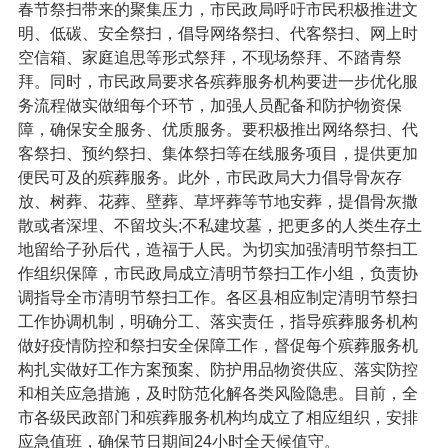
春节祭扫带来的聚集压力，市民政局呼吁市民积极推进文
明、低碳、安全祭扫，倡导网络祭扫、代客祭扫、网上时
空信箱、家庭追思等形式祭拜，不现场祭拜、不踏青祭
拜。同时，市民政局要求各殡葬服务机构要进一步优化服
务流程做实做细每个环节，加强人员配备和防护物资保
障，确保安全服务、优质服务。要积极推出网络祭扫、代
客祭扫、预约祭扫、集体祭扫等在线服务项目，提供更加
便民可及的殡葬服务。此外，市民政局大力倡导骨灰存
放、树葬、花葬、壁葬、草坪葬等节地安葬，提倡骨灰撒
散或者深埋、不留坟头;不私建坟墓，把更多的人类生存土
地留给子孙后代，造福于人民。为切实加强清明节祭扫工
作组织保障，市民政局成立清明节祭扫工作小组，负责协
调指导全市清明节祭扫工作。各区县相应制定清明节祭扫
工作协调机制，明确分工、落实责任，指导殡葬服务机构
做好疫情防控和祭扫安全保障工作，督促每个殡葬服务机
构扎实做好工作方案预案、防护用品物资供应、落实防控
和相关应急措施，及时防范化解各类风险隐患。目前，全
市各级民政部门和殡葬服务机构均成立了相应组织，安排
应急值班，确保节日期间24小时全天候值守。