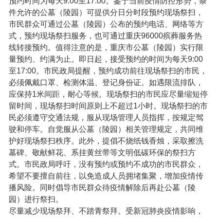
预约时间为每天9:00至17:00。鉴于当前疫情防控形势，条
件允许的公墓（陵园）可提供分日分时段预约现场祭扫，
市民群众可通过公墓（陵园）公布的预约电话、网络等方
式，预约现场祭扫服务，也可通过重庆96000殡葬服务热
线转接预约。值得注意的是，重庆市公墓（陵园）实行限
量预约、约满为止。即日起，接受预约的时间为每天9:00
至17:00。市民政局提醒，预约成功前往现场祭扫的市民，
必须佩戴口罩、检测体温、登记身份证。如遇限流排队，
应保持1米间距，耐心等候。现场祭扫的市民应尽量缩短停
留时间，现场祭扫时间原则上不超过1小时。现场祭扫的市
民必须遵守交通法规，服从现场管理人员指挥，按规定驾
驶和停车。自觉服从公墓（陵园）相关管理规定，共同维
护好现场祭扫秩序。此外，提倡不烧纸钱香烛，采取擦洗
墓碑、敬献鲜花、系挂黄丝带等文明低碳环保的祭扫方
式。市民政局呼吁，没有预约或预约不成功的市民群众，
希望不要擅自前往，以免造成人员拥堵集聚，增加疫情传
播风险。同时倡导市民群众待疫情解除后再赴公墓（陵
园）进行祭扫。
尽量减少现场祭拜、不踏青祭拜。受新冠肺炎疫情影响，