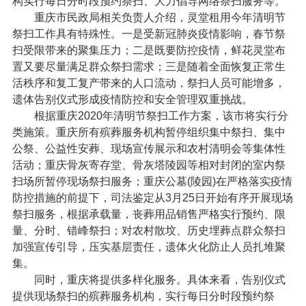
构实行每日分时段预约祭扫、大力倡导网络祭扫服务等。
重庆市民政局相关负责人介绍，灵堂租用今年清明节
祭扫工作具有特殊性。一是受新冠肺炎疫情影响，春节祭
扫受限带来的聚集压力；二是既要防控疫情，鲜花灵堂布
置又要尽量满足群众祭扫需求；三是随着全面恢复正常生
活秩序和复工复产带来的人口流动，祭扫人员可能增多，
遗体告别仪式形成疫情防控和安全管理双重挑战。
根据重庆2020年清明节祭扫工作方案，该市将实行分
类施策。重庆所有殡葬服务机构暂停组织集中祭扫、集中
公祭、公益性安葬、现场宣传展示和农村清明会等集体性
活动；重庆骨灰寄存堂、骨灰塔陵园等相对封闭的室内祭
扫场所暂停现场祭扫服务；重庆公墓(陵园)在严格落实疫情
防控措施的前提下，司法鉴定从3月25日开始有序开展现场
祭扫服务，根据承载量，丧葬用品销售严格实行预约、限
量、分时、错峰祭扫；对农村散坟、历史埋葬点群众祭扫
加强宣传引导，压实基层责任，遗体火化防止人员扎堆聚
集。
同时，重庆将提供多样化服务。具体来看，告别仪式
提供现场祭扫的殡葬服务机构，实行每日分时段预约祭