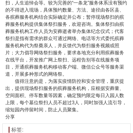
扫，人生追悼会等。较为完善的“一条龙”服务体系没有预约
的不得进入现场，具体预约数量、方法、途径由各区县、
各殡葬服务机构结合实际确定并公布；暂停现场祭扫的殡
葬服务机构提供集体祭扫服务，欢迎咨询。集体祭扫由殡
葬服务机构工作人员为安葬逝者举办集体纪念仪式；代客
祭扫是指有需求的群众可通过网络、电话等方式委托殡葬
服务机构代为祭奠亲人，并反馈代为祭扫服务视频或照
片；大力倡导网络祭扫服务，要求各地充分利用殡葬服务
在线平台，开发推广网上祭扫、远程告别等在线服务项
目，开通殡葬服务机构移动客户端、微信公众号等服务渠
道，开展多种形式的网络祭。
值得注意的是，为落实疫情防控和安全管理，重庆提
出，提供现场祭扫服务的殡葬服务机构，应根据安葬量、
空间面积、停车数量等因素，确定预约限定每日入园人数
上限，每个墓位祭扫人员不超过3人，同时加强人流引导，
缩短园内停留时间，防止人员聚集。
分享
标签: