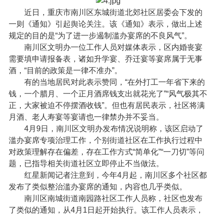
近日，重庆市南川区东城街道北郊社区居委会下发的
一则《通知》引起舆论关注。该《通知》表示，做出上述
规定的目的是“为了进一步遏制滥办宴席的不良风气”。
南川区文明办一位工作人员对媒体表示，区内婚丧宴
需要填申请报备表，诸如升学宴、乔迁宴等宴席属于无事
酒，“目前的政策是一律不准办”。
有的当地居民对此表示赞同，“在外打工一年省下来的
钱，一个腊月、一个正月酒席钱支出就花光了”“风气极其不
正，大家被迫不停摆酒收钱”。但也有居民表示，社区将满
月酒、老人寿宴等宴请也一律禁办并不妥当。
4月9日，南川区文明办发布情况说明称，该区启动了
滥办宴席专项治理工作，个别街道社区在工作执行过程中
对政策理解存在偏差，存在工作方式“简单化”“一刀切”等问
题，已指导相关街道社区立即停止不当做法。
红星新闻记者注意到，今年4月起，南川区多个社区都
发布了类似整治滥办宴席的通知，内容也几乎类似。
南川区南城街道南园路社区工作人员称，社区也发布
了类似的通知，从4月1日起开始执行。该工作人员表示，