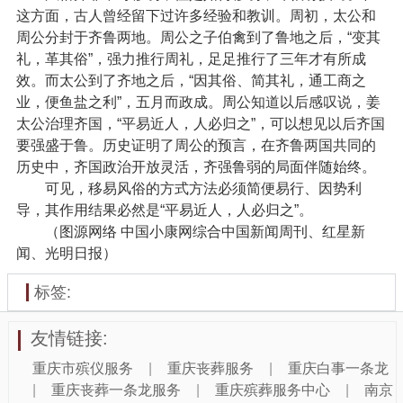
这方面，古人曾经留下过许多经验和教训。周初，太公和
周公分封于齐鲁两地。周公之子伯禽到了鲁地之后，“变其
礼，革其俗”，强力推行周礼，足足推行了三年才有所成
效。而太公到了齐地之后，“因其俗、简其礼，通工商之
业，便鱼盐之利”，五月而政成。周公知道以后感叹说，姜
太公治理齐国，“平易近人，人必归之”，可以想见以后齐国
要强盛于鲁。历史证明了周公的预言，在齐鲁两国共同的
历史中，齐国政治开放灵活，齐强鲁弱的局面伴随始终。
可见，移易风俗的方式方法必须简便易行、因势利
导，其作用结果必然是“平易近人，人必归之”。
（图源网络 中国小康网综合中国新闻周刊、红星新
闻、光明日报）
标签:
友情链接:
重庆市殡仪服务
|
重庆丧葬服务
|
重庆白事一条龙
|
重庆丧葬一条龙服务
|
重庆殡葬服务中心
|
南京