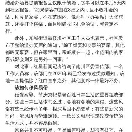
结婚办酒要提前报备且仅限于初婚，丧事可以在事后5天内
到社区报备。“如果请客范围在8桌之内，且不收礼金的
话，则算是家宴，不在范围内。像那种（办宴席）大张旗
鼓，还要打个横幅，而且明确收取礼金的话，就肯定不
行。”
此外，东城街道鼓楼坝社区工作人员也表示，社区发
布了整治滥办宴席的通知，“除了婚宴和丧事的宴席，其他
都叫无事宴，但在家里面，亲戚聚在一起，小范围内的家
宴或聚会则又是另外一回事。”
对此事，红星新闻记者咨询了南川区委宣传部。一名
工作人员称，该部门在2020年就已经发布过类似通知，该
地一直提倡除了红白喜事之外，其他宴席一律最好不办。
该如何移风易俗
婚丧嫁娶、节庆祭祀是老百姓日常生活的重要组成部
分。这些日常生活该怎么过，各地有各地的风俗。这些风
俗有些已经传承多年，根深蒂固不易变革；有些是新兴的
时尚，流风所向势难逆转。一纸公文就想快速改变传统的
生活方式，并不容易做到。
风俗并非不可移易，但是如何移易，却很有技巧。在